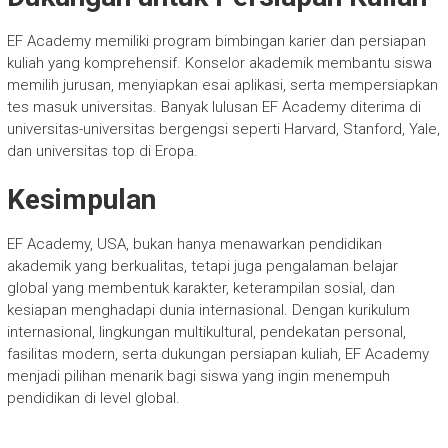
EF Academy memiliki program bimbingan karier dan persiapan
kuliah yang komprehensif. Konselor akademik membantu siswa
memilih jurusan, menyiapkan esai aplikasi, serta mempersiapkan
tes masuk universitas. Banyak lulusan EF Academy diterima di
universitas-universitas bergengsi seperti Harvard, Stanford, Yale,
dan universitas top di Eropa.
Kesimpulan
EF Academy, USA, bukan hanya menawarkan pendidikan
akademik yang berkualitas, tetapi juga pengalaman belajar
global yang membentuk karakter, keterampilan sosial, dan
kesiapan menghadapi dunia internasional. Dengan kurikulum
internasional, lingkungan multikultural, pendekatan personal,
fasilitas modern, serta dukungan persiapan kuliah, EF Academy
menjadi pilihan menarik bagi siswa yang ingin menempuh
pendidikan di level global.