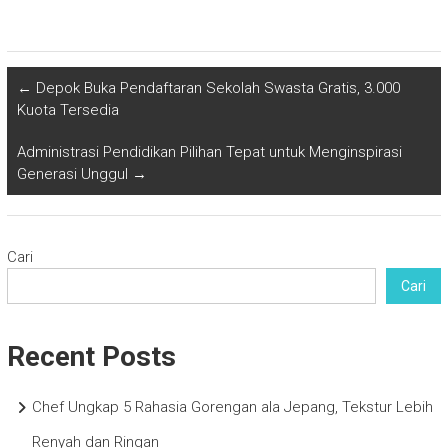
←
Depok Buka Pendaftaran Sekolah Swasta Gratis, 3.000
Kuota Tersedia
Administrasi Pendidikan Pilihan Tepat untuk Menginspirasi
Generasi Unggul
→
Cari
Cari
Recent Posts
Chef Ungkap 5 Rahasia Gorengan ala Jepang, Tekstur Lebih
Renyah dan Ringan